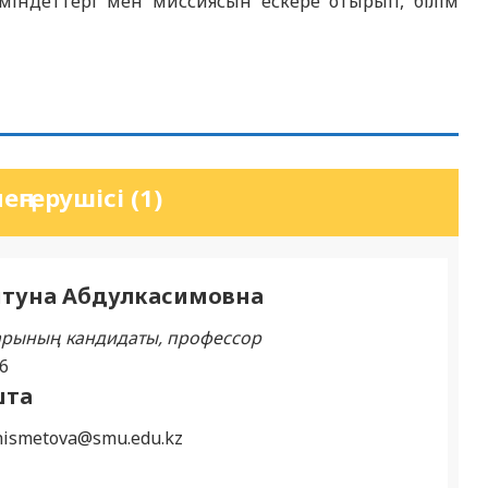
 міндеттері мен миссиясын ескере отырып, білім
ңгерушісі (1)
йтуна Абдулкасимовна
рының кандидаты, профессор
6
шта
hismetova@smu.edu.kz