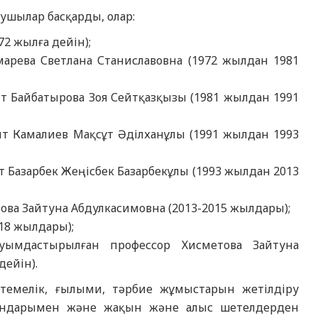
шылар басқарды, олар:
2 жылға дейін);
ева Светлана Станиславовна (1972 жылдан 1981
Байбатырова Зоя Сейтқазқызы (1981 жылдан 1991
 Камалиев Мақсұт Әділханұлы (1991 жылдан 1993
азарбек Жеңісбек Базарбекұлы (1993 жылдан 2013
а Зайтуна Абдулкасимовна (2013-2015 жылдары);
18 жылдары);
ымдастырылған профессор Хисметова Зайтуна
дейін).
стемелік, ғылыми, тәрбие жұмыстарын жетілдіру
ргандарымен және жақын және алыс шетелдерден