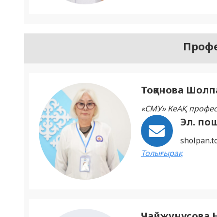
Профе
Тоқанова Шолп
«СМУ» КеАҚ профе
Эл. по
sholpan.
Толығырақ
Чайжунусова 