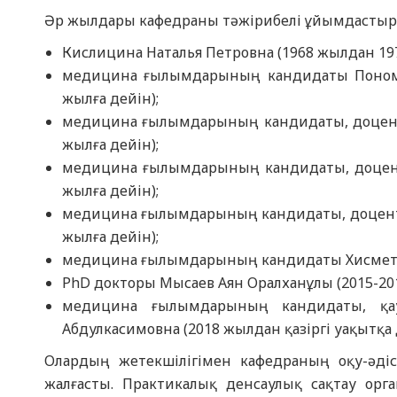
Әр жылдары кафедраны тәжірибелі ұйымдастыру
Кислицина Наталья Петровна (1968 жылдан 197
медицина ғылымдарының кандидаты Пономар
жылға дейін);
медицина ғылымдарының кандидаты, доцент 
жылға дейін);
медицина ғылымдарының кандидаты, доцент
жылға дейін);
медицина ғылымдарының кандидаты, доцент Б
жылға дейін);
медицина ғылымдарының кандидаты Хисметов
РhD докторы Мысаев Аян Оралханұлы (2015-20
медицина ғылымдарының кандидаты, қау
Абдулкасимовна (2018 жылдан қазіргі уақытқа 
Олардың жетекшілігімен кафедраның оқу-әді
жалғасты. Практикалық денсаулық сақтау о