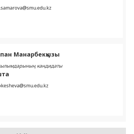
.samarova@smu.edu.kz
пан Манарбекқызы
 ғылымдарының кандидаты
шта
tokesheva@smu.edu.kz