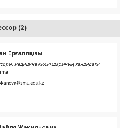
ссор (2)
ан Ерғалиқызы
ссоры, медицина ғылымдарының кандидаты
шта
tokanova@smu.edu.kz
Найля Жакияновна