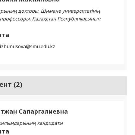
ының докторы, Шимане университетінің
і профессоры, Қазақстан Республикасының
шта
aizhunusova@smu.edu.kz
нт (2)
тжан Сапаргалиевна
 ғылымдарының кандидаты
шта