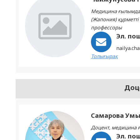
Медицина ғылымдар
(Жапония) құрметт
профессоры
Эл. по
nailya.ch
Толығырақ
Доце
Самарова Умы
Доцент, медицина
Эл. по