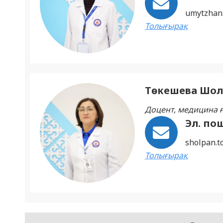
umytzhan
Толығырақ
Төкешева Шол
Доцент, медицина
Эл. по
sholpan.
Толығырақ