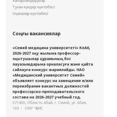
Хабарландырулар
Туған күндер күнтізбесі
Оқиғалар күнтізбесі
Соңғы вакансиялар
«Семей медицина университеті» КеАҚ
2026-2027 оқу жылына профессор-
оқытушылар құрамының бос
лауазымдарына орналасуға және қайта
сайлауға конкурс жариялайды. НАО
«Медицинский университет Семей»
объявляет конкурс на замещение и/или
переизбрание вакантных должностей
профессорско-преподавательского
состава на 2026-2027 учебный год.
071400, Область Абай, г. Семей, ул. Абая,
103
СМУ "ҚеАҚ"