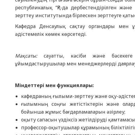
республикалық “ҚР-да дербестендірілген жән
зерттеу институтында бірлескен зерттеуге қатыс
Кафедра Денсаулық сақтау органдары мен 
әдістемелік көмек көрсетеді.
Мақсаты:
сауатты, кәсіби және бәсекеге 
ұйымдастырушылар мен менеджерлерді даярлау
Міндеттері мен функциялары:
кафедраның ғылыми-зерттеу және оқу-әдіст
ғылымның соңғы жетістіктерін және олар
бойынша жұмыс бағдарламаларын әзірлеу;
оқыту сапасын үздіксіз жетілдіруді қамтамасыз
профессор-оқытушылар құрамының біліктілігін