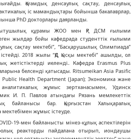
ығайды. Қоғамдық денсаулық сақтау, денсаулық
ктикалық іс мамандықтары бойынша бакалаврлар,
ойынша РhD докторлары даярланды.
қ-оқытушылық құрамы ЖОО мен ҚР ДСМ ғылыми
теген жылдар бойы кафедрада студенттік ғылыми
аулық сақтау мектебі”, “Басқарушылық Олимпиада”
стейді. 2018 жылы “ҚД Қысқы мектебі” ашылды, ол
 жетістіктерді иеленді.. Кафедра Erasmus Plus
ларына белсенді қатысады. Ritsumeikan Asia Pasific
es, Public Health Department (Japan); Экономика және
 аналитикалық жұмыс зертханасымен, Удинск
емик И. П. Павлов атындағы Рязань мемлекеттік
ық байланысы бар. Қырғызстан Халықаралық
 мектебімен жұмыс істеуде.
OVID-19-мен байланысты мінез-құлық аспектілерін
дролық реакторды пайдалана отырып, иондаушы
лмаған көп орталықты эксперименттік зерттеу” және