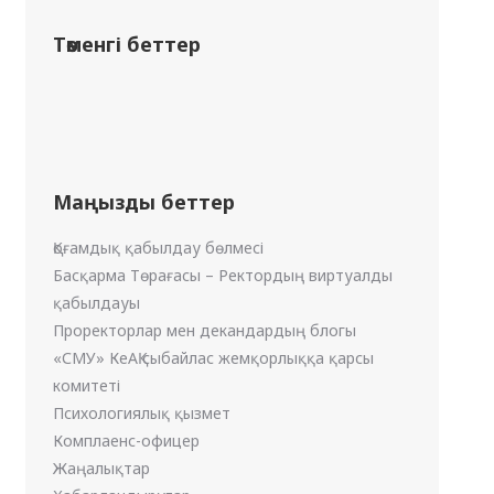
Төменгі беттер
Маңызды беттер
Қоғамдық қабылдау бөлмесі
Басқарма Төрағасы – Ректордың виртуалды
қабылдауы
Проректорлар мен декандардың блогы
«СМУ» КеАҚ сыбайлас жемқорлыққа қарсы
комитеті
Психологиялық қызмет
Комплаенс-офицер
Жаңалықтар