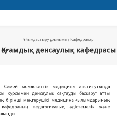
Ұйымдастыру құрылымы
/
Кафедралар
Қоғамдық денсаулық кафедрасы
лы Семей мемлекеттік медицина институтында
ы курсымен денсаулық сақтауды басқару” атты
ың бірінші меңгерушісі медицина ғылымдарының
кафедраның педагогикалық, әдістемелік және
аланды.