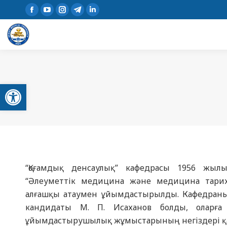
Open toolbar
“Қоғамдық денсаулық” кафедрасы 1956 жы
“Әлеуметтік медицина және медицина тарих
алғашқы атаумен ұйымдастырылды. Кафедран
кандидаты М. П. Исаханов болды, оларға 
ұйымдастырушылық жұмыстарының негіздері қ