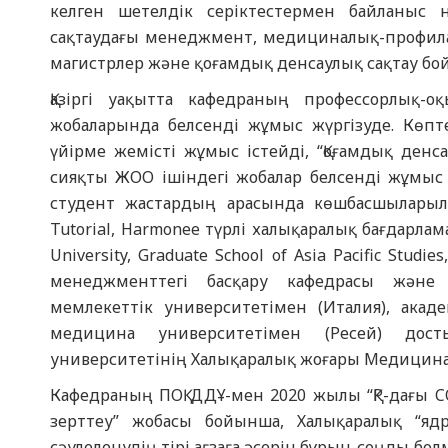
келген шетелдік серіктестермен байланыс н
сақтаудағы менеджмент, медициналық-профила
магистрлер және қоғамдық денсаулық сақтау б
Қазіргі уақытта кафедраның профессорлы
жобаларында белсенді жұмыс жүргізуде. Көп
үйірме жемісті жұмыс істейді, “Қоғамдық денс
сияқты ЖОО ішіндегі жобалар белсенді жұмыс і
студент жастардың арасында көшбасшыларылық
Tutorial, Harmonee түрлі халықаралық бағдарлама
University, Graduate School of Asia Pacific Studi
менеджменттегі басқару кафедрасы және
мемлекеттік университетімен (Италия), акад
медицина университетімен (Ресей) дост
университетінің Халықаралық жоғары Медицина
Кафедраның ПОҚ ДДҰ-мен 2020 жылы “ҚР-дағы C
зерттеу” жобасы бойынша, Халықаралық “я
сәулеленудің тірі ағзаға әсерін бұрын-соңды бо