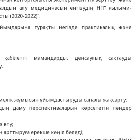
е алдын алу медицинасын енгізудің НП” ғылыми-
ты (2020-2022)”.
ұйымдарына тұрақты негізде практикалық және
қабілетті мамандарды, денсаулық сақтауды
.
емелік жұмысын ұйымдастыруды сапалы жақсарту;
дың даму перспективаларын көрсететін пәндер
 ету;
 арттыруға ерекше көңіл бөледі;