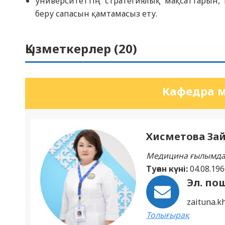
университеттің стратегиялық мақсаттарын,
беру сапасын қамтамасыз ету.
Қызметкерлер (
20
)
Кафедра ме
Хисметова За
Медицина ғылымда
Туған күні:
04.08.196
Эл. по
zaituna.k
Толығырақ