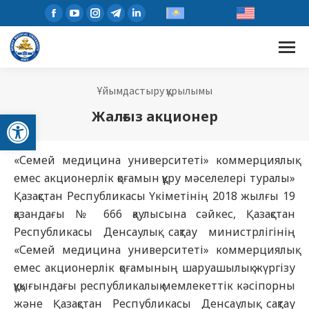
Ұйымдастыру құрылымы
Open toolbar
Жалғыз акционер
«Семей медицина университеті» коммерциялық
емес акционерлік қоғамын құру мәселелері туралы»
Қазақстан Республикасы Үкіметінің 2018 жылғы 19
қазандағы № 666 қаулысына сәйкес, Қазақстан
Республикасы Денсаулық сақтау министрлігінің
«Семей медицина университеті» коммерциялық
емес акционерлік қоғамының шаруашылық жүргізу
құқығындағы республикалық мемлекеттік кәсіпорны
және Қазақстан Республикасы Денсаулық сақтау