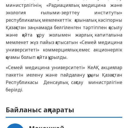
министрлігінің «Радиациялық медицина және
экология ғылыми-зерттеу институты»
республикалық мемлекеттік қазыналық кәсіпорны
Қазақстан заңнамада белгіленген тәртіппен қосылу
және қайта құру жолымен жарлық капиталына
мемлекет жүз пайыз қатысатын «Семей медицина
университеті» коммерциялық емес акционерлік
қоғамы болып қайта құрылды.
«Семей медицина университеті» КеАҚ акциялар
пакетін иелену және пайдалану құқығы Қазақстан
Республикасы Денсаулық сақтау министрлігіне
берілді.
Байланыс ақпараты