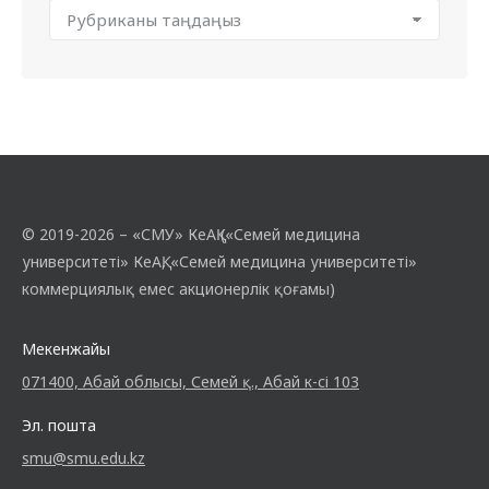
© 2019-2026 – «СМУ» КеАҚ («Семей медицина
университеті» КеАҚ, «Семей медицина университеті»
коммерциялық емес акционерлік қоғамы)
Мекенжайы
071400, Абай облысы, Семей қ., Абай к-сі 103
Эл. пошта
smu@smu.edu.kz