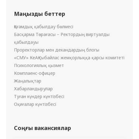
Маңызды беттер
Қоғамдық қабылдау бөлмесі
Басқарма Төрағасы – Ректордың виртуалды
қабылдауы
Проректорлар мен декандардың блогы
«СМУ» КеАҚ сыбайлас жемқорлыққа қарсы комитеті
Психологиялық қызмет
Комплаенс-офицер
Жаңалықтар
Хабарландырулар
Туған күндер күнтізбесі
Оқиғалар күнтізбесі
Соңғы вакансиялар