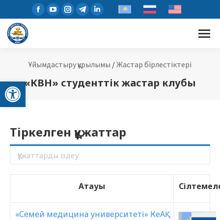
Ұйымдастыру құрылымы
/
Жастар бірлестіктері
Open toolbar
«КВН» студенттік жастар клубы
Тіркелген құжаттар
Атауы
Сілтемел
«Семей медицина университеті» КеАҚ