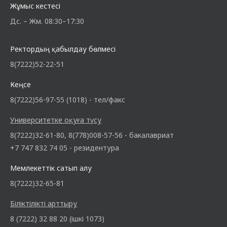
Жұмыс кестесі
Дс. – Жм. 08:30–17:30
Ректордың қабылдау бөлмесі
8(7222)52-22-51
Кеңсе
8(7222)56-97-55 (1018) - тел/факс
Университетке оқуға түсу
8(7222)32-61-80, 8(778)008-57-56 - бакалавриат
+7 747 832 74 05 - резидентура
Мемлекеттік сатып алу
8(7222)32-65-81
Біліктілікті арттыру
8 (7222) 32 88 20 (ішкі 1073)