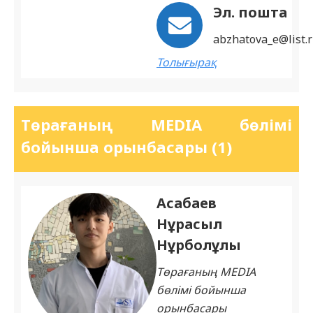
Эл. пошта
abzhatova_e@list.
Толығырақ
Төрағаның MEDIA бөлімі
бойынша орынбасары (1)
Асабаев
Нұрасыл
Нұрболұлы
Төрағаның MEDIA
бөлімі бойынша
орынбасары