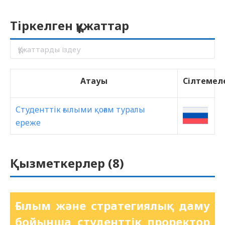
Тіркелген құжаттар
Атауы
Сілтемел
Студенттік ғылыми қоғам туралы
ереже
Қызметкерлер (
8
)
Ғылым және стратегиялық даму
бойынша студенттік проректор