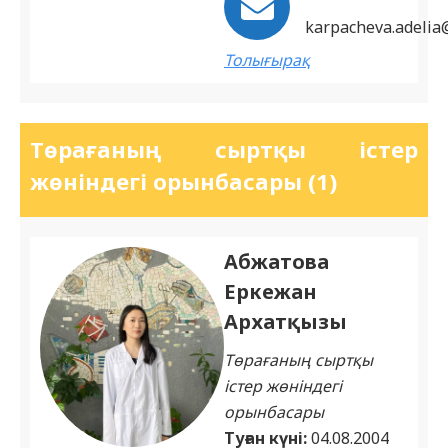
karpacheva.adelia
Толығырақ
Төрағаның сыртқы істер
жөніндегі орынбасары (1)
Абжатова
Еркежан
Архатқызы
Төрағаның сыртқы
істер жөніндегі
орынбасары
Туған күні:
04.08.2004