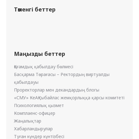
Төменгі беттер
Маңызды беттер
Қоғамдық қабылдау бөлмесі
Басқарма Төрағасы – Ректордың виртуалды
қабылдауы
Проректорлар мен декандардың блогы
«СМУ» КеАҚ сыбайлас жемқорлыққа қарсы комитеті
Психологиялық қызмет
Комплаенс-офицер
Жаңалықтар
Хабарландырулар
Туған күндер күнтізбесі