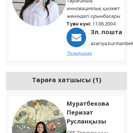
Төрағаның
инновациялық қызмет
жөніндегі орынбасары
Туған күні:
11.06.2004
Эл. пошта
azariya.kurmanbe
Толығырақ
Төраға хатшысы (1)
Муратбекова
Перизат
Русланқызы
СҒҚ Төрағасының