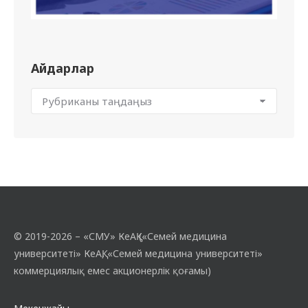
Айдарлар
© 2019-2026 – «СМУ» КеАҚ («Семей медицина
университеті» КеАҚ, «Семей медицина университеті»
коммерциялық емес акционерлік қоғамы)