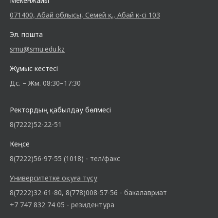
Мекенжайы
071400, Абай облысы, Семей қ., Абай к-сі 103
Эл. пошта
smu@smu.edu.kz
Жұмыс кестесі
Дс. – Жм. 08:30–17:30
Ректордың қабылдау бөлмесі
8(7222)52-22-51
Кеңсе
8(7222)56-97-55 (1018) - тел/факс
Университетке оқуға түсу
8(7222)32-61-80, 8(778)008-57-56 - бакалавриат
+7 747 832 74 05 - резидентура