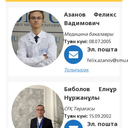
Азанов Феликс
Вадимович
Медицина бакалавры
Туған күні:
08.07.2005
Эл. пошта
felix.azanov@smu.
Толығырақ
Биболов Елнұр
Нұржанұлы
СҒҚ Төрағасы
Туған күні:
15.09.2002
Эл. пошта