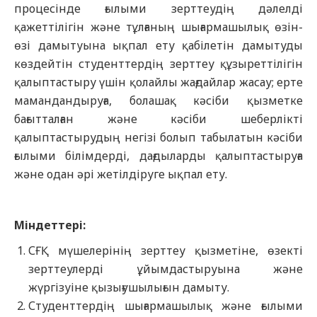
процесінде ғылыми зерттеудің дәлелді
қажеттілігін және тұлғаның шығармашылық өзін-
өзі дамытуына ықпал ету қабілетін дамытуды
көздейтін студенттердің зерттеу құзыреттілігін
қалыптастыру үшін қолайлы жағдайлар жасау; ерте
мамандандыруға, болашақ кәсіби қызметке
бағытталған және кәсіби шеберлікті
қалыптастырудың негізі болып табылатын кәсіби
ғылыми білімдерді, дағдыларды қалыптастыруға
және одан әрі жетілдіруге ықпал ету.
Міндеттері:
СҒҚ мүшелерінің зерттеу қызметіне, өзекті
зерттеулерді ұйымдастыруына және
жүргізуіне қызығушылығын дамыту.
Студенттердің шығармашылық және ғылыми