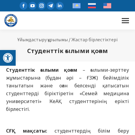
Ұйымдастыру құрылымы
/
Жастар бірлестіктері
Open toolbar
Студенттік ғылыми қоғам
Студенттік ғылыми қоғам
– ғылыми-зерттеу
жұмыстарына (бұдан әрі – ҒЗЖ) бейімділік
танытатын және оған белсенді қатысатын
студенттерді біріктіретін «Семей медицина
университеті» КеАҚ студенттерінің ерікті
бірлестігі.
СҒҚ мақсаты:
студенттердің білім беру