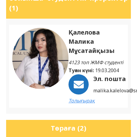
(1)
Қалелова
Малика
Мұсатайқызы
4123 топ ЖМФ студенті
Туған күні:
19.03.2004
Эл. пошта
malika.kalelova@s
Толығырақ
Төраға (2)