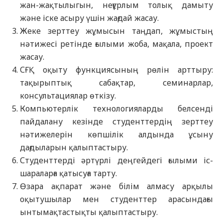
жан-жақтылыгын, неғұрлым толық дамыту
және іске асыру үшін жағдай жасау.
Жеке зерттеу жұмысын таңдап, жұмыстың
нәтижесі ретінде ғылыми жоба, мақала, проект
жасау.
СҒҚ оқыту функциясының рөлін арттыру:
тақырыптық сабақтар, семинарлар,
консультациялар өткізу.
Компьютерлік технологияларды белсенді
пайдалану кезінде студенттердің зерттеу
нәтижелерін көпшілік алдында ұсыну
дағдыларын қалыптастыру.
Студенттерді әртүрлі деңгейдегі ғылыми іс-
шараларға қатысуға тарту.
Өзара ақпарат және білім алмасу арқылы
оқытушылар мен студенттер арасындағы
ынтымақтастықты қалыптастыру.