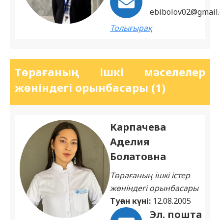
ebibolov02@gmail
Толығырақ
Төрағаның ішкі мәселелер
жөніндегі орынбасары (1)
Карпачева
Аделия
Болатовна
Төрағаның ішкі істер
жөніндегі орынбасары
Туған күні:
12.08.2005
Эл. пошта