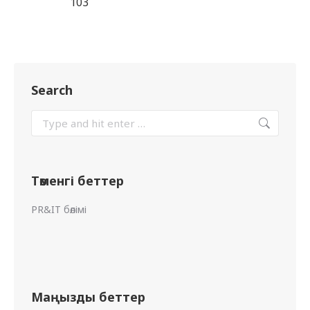
103
Search
Төменгі беттер
PR&IT бөлімі
Маңызды беттер