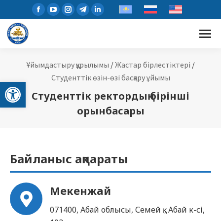
Ұйымдастыру құрылымы
/
Жастар бірлестіктері
/
Студенттік өзін-өзі басқару ұйымы
Open toolbar
Студенттік ректордың бірінші
орынбасары
Байланыс ақпараты
Мекенжай
071400, Абай облысы, Семей қ., Абай к-сі,