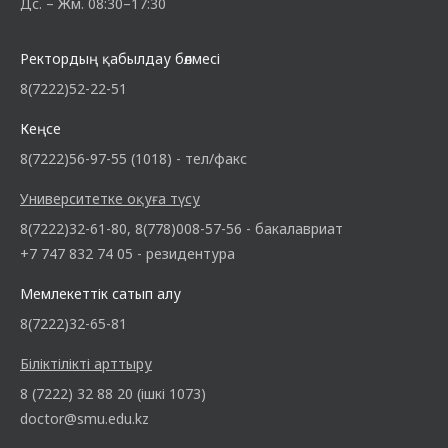
Дс. – Жм. 08:30–17:30
Ректордың қабылдау бөлмесі
8(7222)52-22-51
Кеңсе
8(7222)56-97-55 (1018) - тел/факс
Университетке оқуға түсу
8(7222)32-61-80, 8(778)008-57-56 - бакалавриат
+7 747 832 74 05 - резидентура
Мемлекеттік сатып алу
8(7222)32-65-81
Біліктілікті арттыру
8 (7222) 32 88 20 (ішкі 1073)
doctor@smu.edu.kz