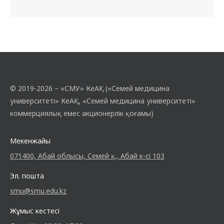
© 2019-2026 – «СМУ» КеАҚ («Семей медицина
университеті» КеАҚ, «Семей медицина университеті»
коммерциялық емес акционерлік қоғамы)
Мекенжайы
071400, Абай облысы, Семей қ., Абай к-сі 103
Эл. пошта
smu@smu.edu.kz
Жұмыс кестесі