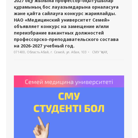
2027 оқу жылына профессор-оқытушылар
құрамының бос лауазымдарына орналасуға
және қайта сайлауға конкурс жариялайды.
НАО «Медицинский университет Семей»
объявляет конкурс на замещение и/или
переизбрание вакантных должностей
профессорско-преподавательского состава
на 2026-2027 учебный год.
071400, Область Абай, г. Семей, ул. Абая, 103
СМУ "ҚеАҚ"