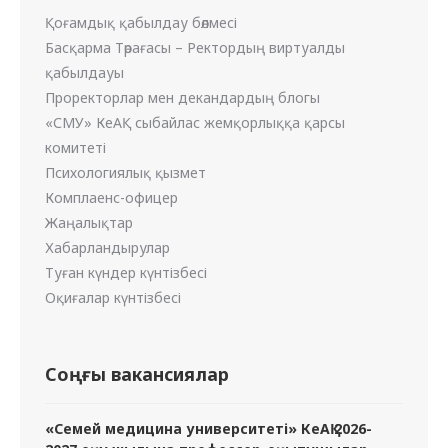
Қоғамдық қабылдау бөлмесі
Басқарма Төрағасы – Ректордың виртуалды
қабылдауы
Проректорлар мен декандардың блогы
«СМУ» КеАҚ сыбайлас жемқорлыққа қарсы
комитеті
Психологиялық қызмет
Комплаенс-офицер
Жаңалықтар
Хабарландырулар
Туған күндер күнтізбесі
Оқиғалар күнтізбесі
Соңғы вакансиялар
«Семей медицина университеті» КеАҚ 2026-